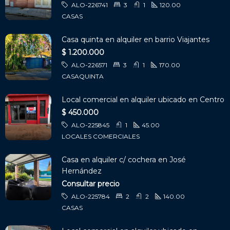
ALO-226741
3
1
120.00
CASAS
Casa quinta en alquiler en barrio Viajantes
$ 1.200.000
ALO-226571
3
1
170.00
CASAQUINTA
Local comercial en alquiler ubicado en Centro
$ 450.000
ALO-225845
1
45.00
LOCALES COMERCIALES
Casa en alquiler c/ cochera en José
Hernández
Consultar precio
ALO-225784
2
2
140.00
CASAS