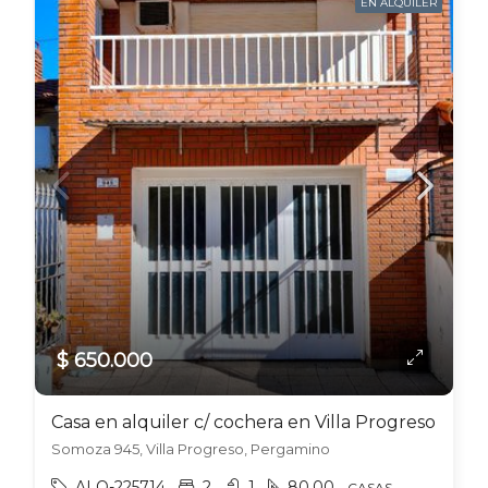
EN ALQUILER
$ 650.000
Casa en alquiler c/ cochera en Villa Progreso
Somoza 945, Villa Progreso, Pergamino
ALO-225714
2
1
80.00
CASAS