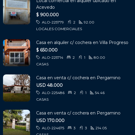
Local comercial en alquiler ubicado en
Acevedo
$ 900.000
ALO-225779
2
92.00
LOCALES COMERCIALES
Casa en alquiler c/ cochera en Villa Progreso
$ 650.000
ALO-225714
2
1
80.00
CASAS
Casa en venta c/ cochera en Pergamino
USD 48.000
ALO-225486
2
1
54.46
CASAS
Casa en venta c/ cochera en Pergamino
USD 170.000
ALO-224675
3
3
214.05
CASAS