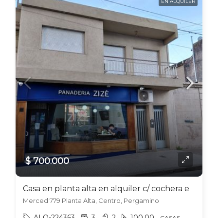
EN ALQUILER
$ 700.000
Casa en planta alta en alquiler c/ cochera en Pergamino
Merced 779 Planta Alta, Centro, Pergamino
ALO-224363
3
2
100.00
CASAS