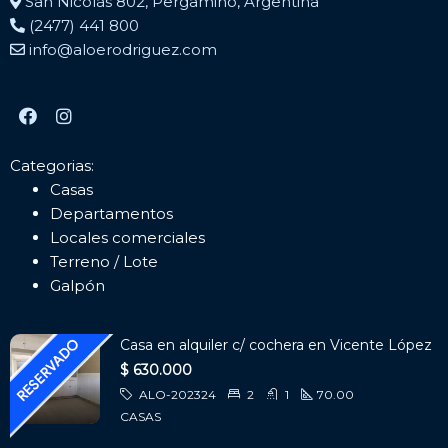
San Nicolás 802, Pergamino, Argentina
(2477) 441 800
info@aloerodriguez.com
Categorias:
Casas
Departamentos
Locales comerciales
Terreno / Lote
Galpón
Casa en alquiler c/ cochera en Vicente López
$ 630.000
ALO-202324
2
1
70.00
CASAS