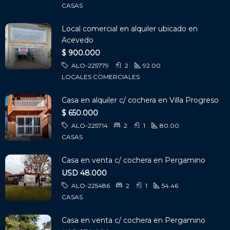
CASAS
Local comercial en alquiler ubicado en
Acevedo
$ 900.000
ALO-225779
2
92.00
LOCALES COMERCIALES
Casa en alquiler c/ cochera en Villa Progreso
$ 650.000
ALO-225714
2
1
80.00
CASAS
Casa en venta c/ cochera en Pergamino
USD 48.000
ALO-225486
2
1
54.46
CASAS
Casa en venta c/ cochera en Pergamino