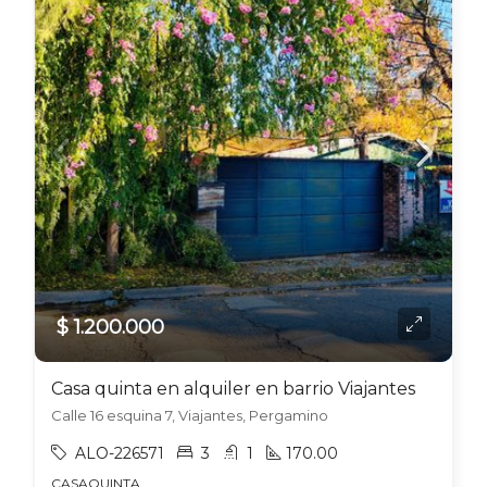
$ 1.200.000
Casa quinta en alquiler en barrio Viajantes
Calle 16 esquina 7, Viajantes, Pergamino
ALO-226571
3
1
170.00
CASAQUINTA