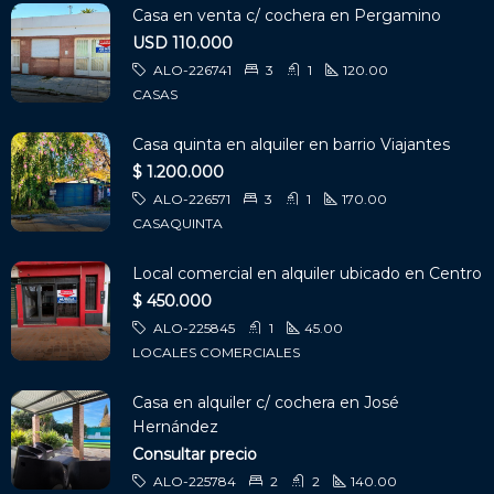
Casa en venta c/ cochera en Pergamino
USD 110.000
ALO-226741
3
1
120.00
CASAS
Casa quinta en alquiler en barrio Viajantes
$ 1.200.000
ALO-226571
3
1
170.00
CASAQUINTA
Local comercial en alquiler ubicado en Centro
$ 450.000
ALO-225845
1
45.00
LOCALES COMERCIALES
Casa en alquiler c/ cochera en José
Hernández
Consultar precio
ALO-225784
2
2
140.00