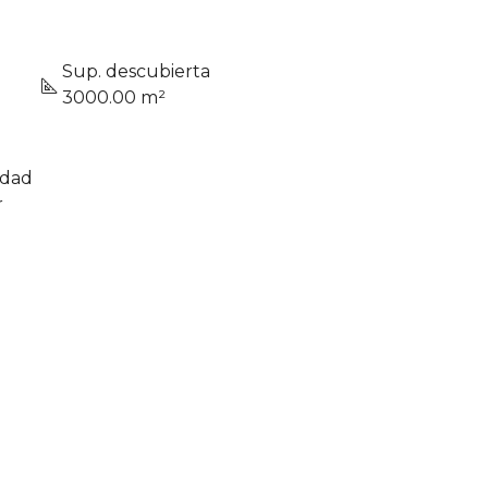
Sup. descubierta
3000.00 m²
edad
r