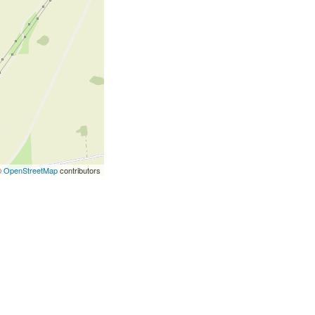
©
OpenStreetMap
contributors