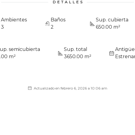
DETALLES
Ambientes
Baños
Sup. cubierta
3
2
650.00 m²
up. semicubierta
Sup. total
Antigü
.00 m²
3650.00 m²
Estrena
Actualizado en febrero 6, 2026 a 10:06 am