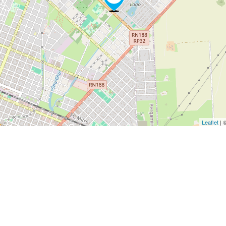
Leaflet
| 