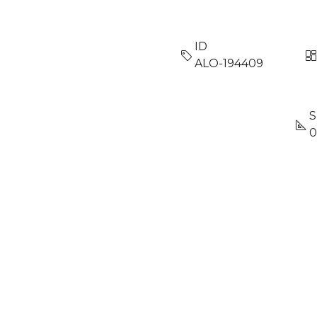
ID
ALO-194409
S
0