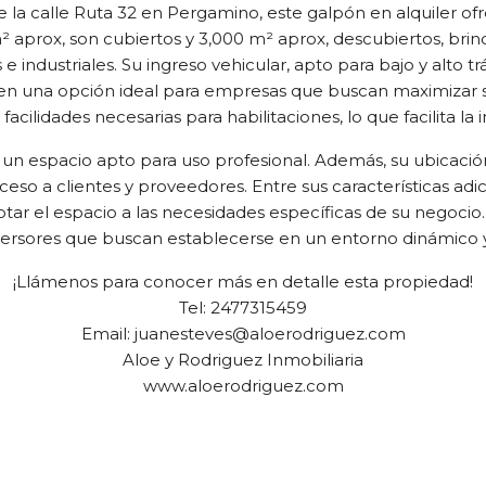
la calle Ruta 32 en Pergamino, este galpón en alquiler ofre
² aprox, son cubiertos y 3,000 m² aprox, descubiertos, br
e industriales. Su ingreso vehicular, apto para bajo y alto tr
te en una opción ideal para empresas que buscan maximizar s
 facilidades necesarias para habilitaciones, lo que facilita 
n espacio apto para uso profesional. Además, su ubicación
ceso a clientes y proveedores. Entre sus características adi
aptar el espacio a las necesidades específicas de su negocio
versores que buscan establecerse en un entorno dinámico 
¡Llámenos para conocer más en detalle esta propiedad!
Tel: 2477315459
Email: juanesteves@aloerodriguez.com
Aloe y Rodriguez Inmobiliaria
www.aloerodriguez.com