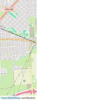
©
OpenStreetMap
contributors