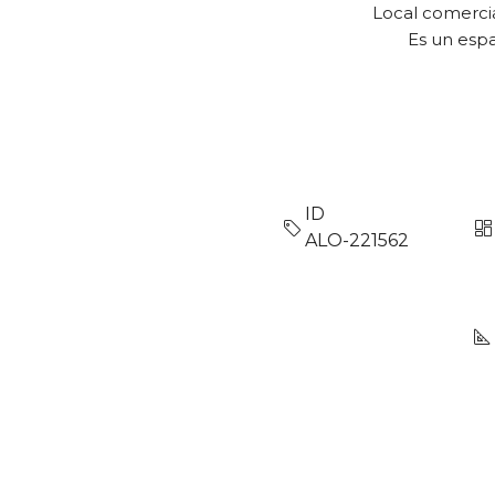
Local comercia
Es un espa
ID
ALO-221562