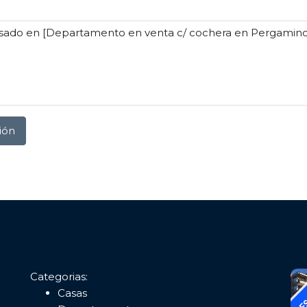
ión
Categorias:
Casas