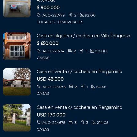
Acevedo
$ 900.000
ALO-225779
2
92.00
LOCALES COMERCIALES
Casa en alquiler c/ cochera en Villa Progreso
$ 650.000
ALO-225714
2
1
80.00
CASAS
Casa en venta c/ cochera en Pergamino
USD 48.000
ALO-225486
2
1
54.46
CASAS
Casa en venta c/ cochera en Pergamino
USD 170.000
ALO-224675
3
3
214.05
CASAS