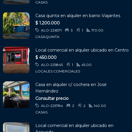
CASAS
Casa quinta en alquiler en barrio Viajantes
$ 1.200.000
ALO-226571
3
1
170.00
CASAQUINTA
Local comercial en alquiler ubicado en Centro
$ 450.000
ALO-225845
1
45.00
LOCALES COMERCIALES
Casa en alquiler c/ cochera en José
Hernández
Consultar precio
ALO-225784
2
2
140.00
CASAS
Local comercial en alquiler ubicado en