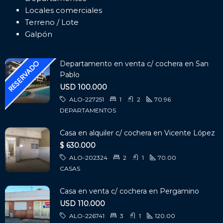
Locales comerciales
Terreno / Lote
Galpón
Departamento en venta c/ cochera en San
Pablo
USD 100.000
ALO-227251
1
2
70.96
DEPARTAMENTOS
Casa en alquiler c/ cochera en Vicente López
$ 630.000
ALO-202324
2
1
70.00
CASAS
Casa en venta c/ cochera en Pergamino
USD 110.000
ALO-226741
3
1
120.00