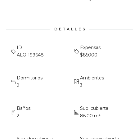
DETALLES
ID
Expensas
ALO-199648
$85000
Dormitorios
Ambientes
2
3
Baños
Sup. cubierta
2
86.00 m²
Sup. descubierta
Sup. semicubierta