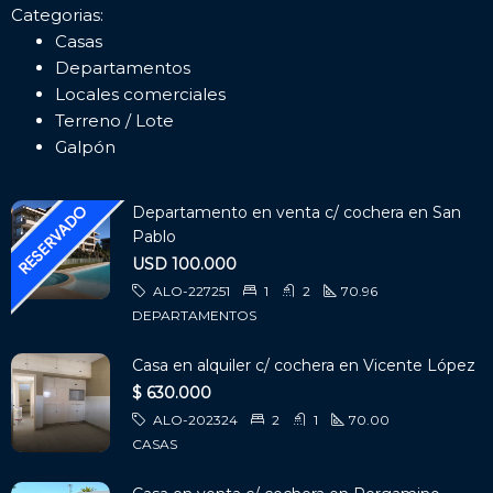
Categorias:
Casas
Departamentos
Locales comerciales
Terreno / Lote
Galpón
Departamento en venta c/ cochera en San
Pablo
USD 100.000
ALO-227251
1
2
70.96
DEPARTAMENTOS
Casa en alquiler c/ cochera en Vicente López
$ 630.000
ALO-202324
2
1
70.00
CASAS