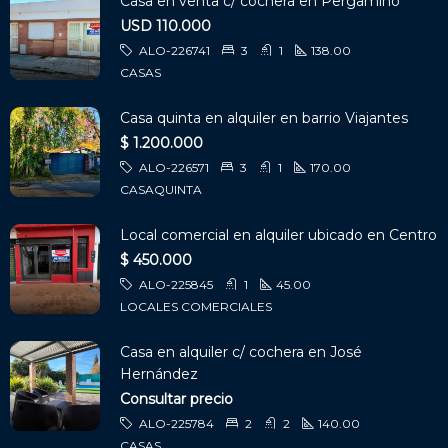
Casa en venta c/ cochera en Pergamino
USD 110.000
ALO-226741
3
1
138.00
CASAS
Casa quinta en alquiler en barrio Viajantes
$ 1.200.000
ALO-226571
3
1
170.00
CASAQUINTA
Local comercial en alquiler ubicado en Centro
$ 450.000
ALO-225845
1
45.00
LOCALES COMERCIALES
Casa en alquiler c/ cochera en José
Hernández
Consultar precio
ALO-225784
2
2
140.00
CASAS