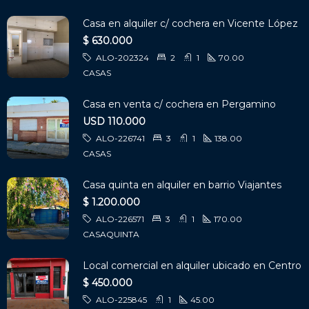
Casa en alquiler c/ cochera en Vicente López
$ 630.000
ALO-202324
2
1
70.00
CASAS
Casa en venta c/ cochera en Pergamino
USD 110.000
ALO-226741
3
1
138.00
CASAS
Casa quinta en alquiler en barrio Viajantes
$ 1.200.000
ALO-226571
3
1
170.00
CASAQUINTA
Local comercial en alquiler ubicado en Centro
$ 450.000
ALO-225845
1
45.00