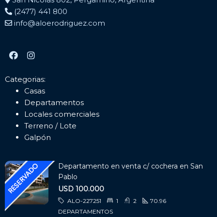
(2477) 441 800
info@aloerodriguez.com
Categorias:
Casas
Departamentos
Locales comerciales
Terreno / Lote
Galpón
Departamento en venta c/ cochera en San
Pablo
USD 100.000
ALO-227251
1
2
70.96
DEPARTAMENTOS