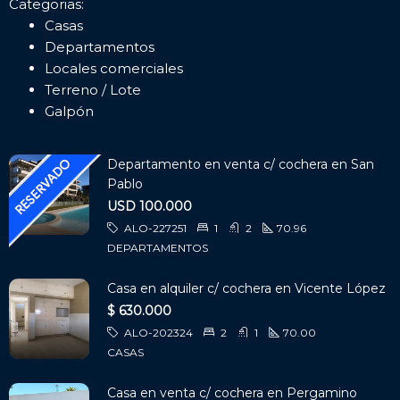
Categorias:
Casas
Departamentos
Locales comerciales
Terreno / Lote
Galpón
Departamento en venta c/ cochera en San
Pablo
USD 100.000
ALO-227251
1
2
70.96
DEPARTAMENTOS
Casa en alquiler c/ cochera en Vicente López
$ 630.000
ALO-202324
2
1
70.00
CASAS
Casa en venta c/ cochera en Pergamino