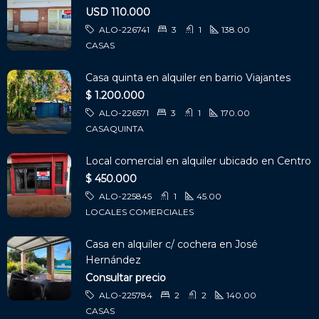
USD 110.000
ALO-226741
3
1
138.00
CASAS
Casa quinta en alquiler en barrio Viajantes
$ 1.200.000
ALO-226571
3
1
170.00
CASAQUINTA
Local comercial en alquiler ubicado en Centro
$ 450.000
ALO-225845
1
45.00
LOCALES COMERCIALES
Casa en alquiler c/ cochera en José
Hernández
Consultar precio
ALO-225784
2
2
140.00
CASAS