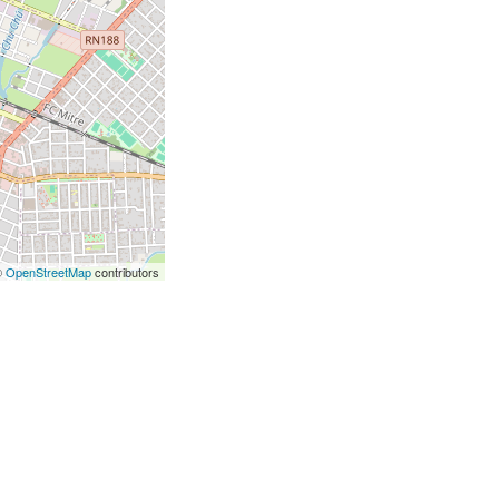
©
OpenStreetMap
contributors