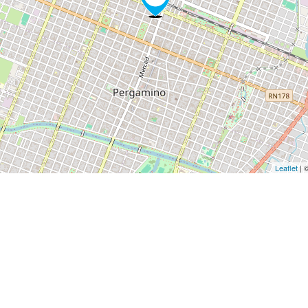
Leaflet
| 