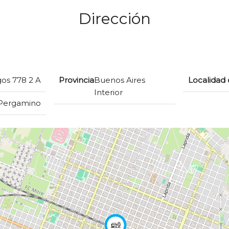
Dirección
os 778 2 A
Provincia
Buenos Aires
Localidad 
Interior
Pergamino