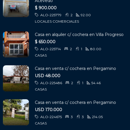
Acevedo
$ 900.000
ALO-225779
2
92.00
LOCALES COMERCIALES
Casa en alquiler c/ cochera en Villa Progreso
$ 650.000
ALO-225714
2
1
80.00
CASAS
Casa en venta c/ cochera en Pergamino
USD 48.000
ALO-225486
2
1
54.46
CASAS
Casa en venta c/ cochera en Pergamino
USD 170.000
ALO-224675
3
3
214.05
CASAS