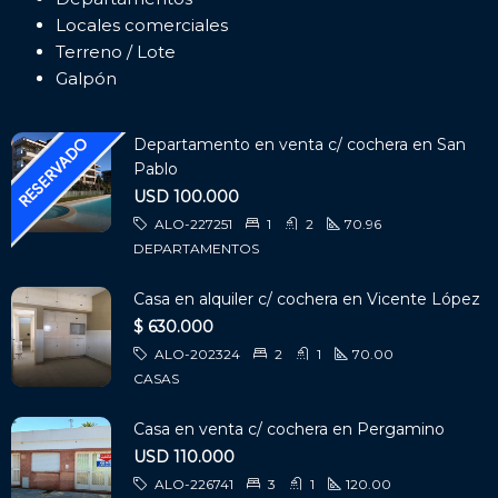
Locales comerciales
Terreno / Lote
Galpón
Departamento en venta c/ cochera en San
Pablo
USD 100.000
ALO-227251
1
2
70.96
DEPARTAMENTOS
Casa en alquiler c/ cochera en Vicente López
$ 630.000
ALO-202324
2
1
70.00
CASAS
Casa en venta c/ cochera en Pergamino
USD 110.000
ALO-226741
3
1
120.00